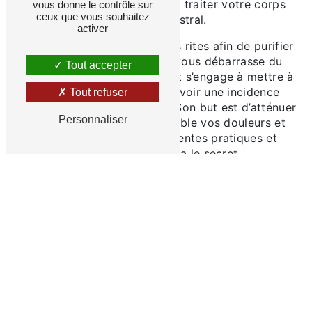
différentes solutions afin de traiter votre corps
vous donne le contrôle sur
ceux que vous souhaitez
physique et astral.
activer
Il réalise également différents rites afin de purifier
votre corps, votre aura et vous débarrasse du
Tout accepter
mauvais sort. Votre marabout s’engage à mettre à
profit ses pouvoirs afin d’avoir une incidence
Tout refuser
positive sur votre existence. Son but est d’atténuer
Personnaliser
ou de soulager le plus possible vos douleurs et
souffrances grâce à différentes pratiques et
incantations dont il a le secret.