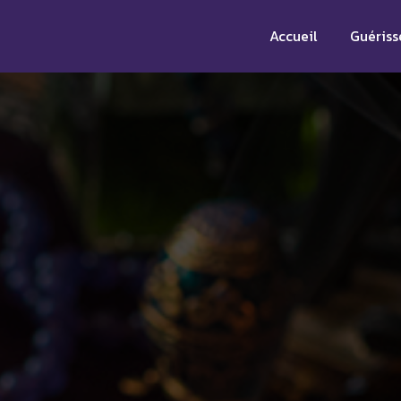
Accueil
Guériss