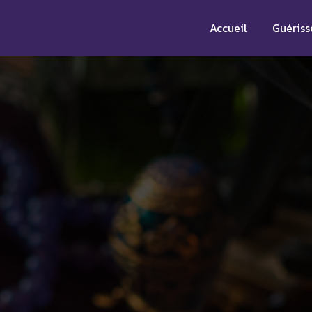
Accueil
Guériss