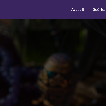
Accueil
Guériss