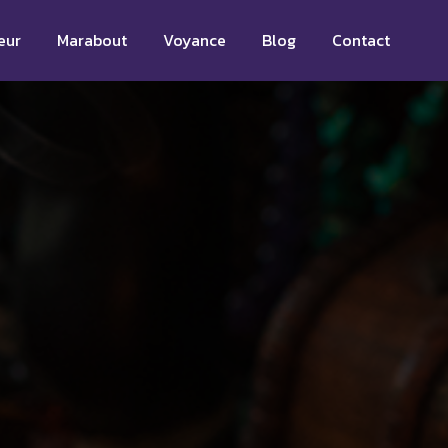
eur
Marabout
Voyance
Blog
Contact