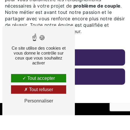
nécessaires à votre projet de
problème de couple
.
Notre métier est avant tout notre passion et le
partager avec vous renforce encore plus notre désir
de réussir. Toute notre équipe est qualifiée et
travaille avec propreté et rigueur.
Ce site utilise des cookies et
vous donne le contrôle sur
En savoir plus
ceux que vous souhaitez
activer
Contactez-nous
Tout accepter
Tout refuser
Personnaliser