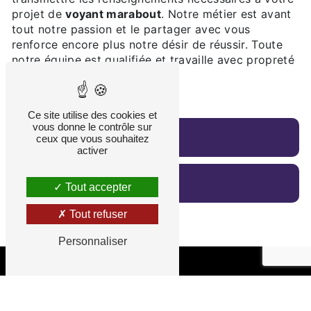
projet de
voyant marabout
. Notre métier est avant
tout notre passion et le partager avec vous
renforce encore plus notre désir de réussir. Toute
notre équipe est qualifiée et travaille avec propreté
et rigueur.
Ce site utilise des cookies et
vous donne le contrôle sur
En savoir plus
ceux que vous souhaitez
activer
Contactez-nous
Tout accepter
Tout refuser
Personnaliser