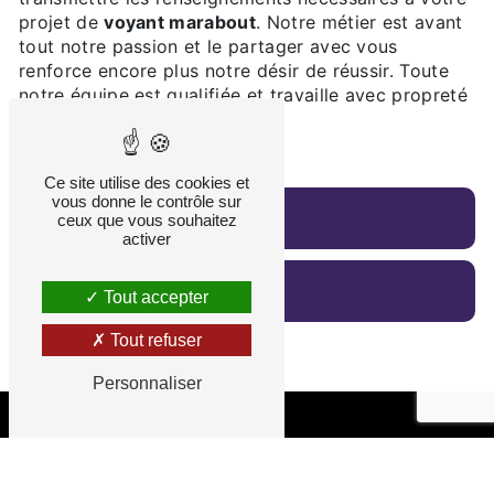
projet de
voyant marabout
. Notre métier est avant
tout notre passion et le partager avec vous
renforce encore plus notre désir de réussir. Toute
notre équipe est qualifiée et travaille avec propreté
et rigueur.
Ce site utilise des cookies et
vous donne le contrôle sur
En savoir plus
ceux que vous souhaitez
activer
Contactez-nous
Tout accepter
Tout refuser
Personnaliser