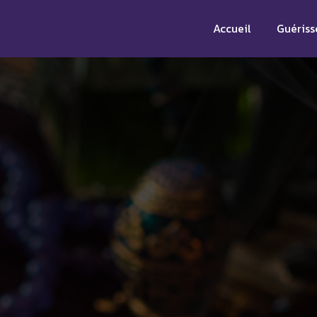
Accueil
Guériss